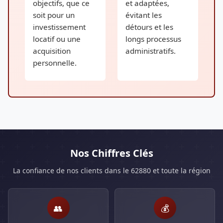
objectifs, que ce
et adaptées,
soit pour un
évitant les
investissement
détours et les
locatif ou une
longs processus
acquisition
administratifs.
personnelle.
Nos Chiffres Clés
La confiance de nos clients dans le 62880 et toute la région
👥
💰