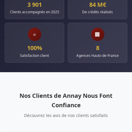
3 901
84 M€
Clients accompagnés en 2025
De crédits réalisés
⭐
🏢
100%
8
Satisfaction client
Agences Hauts-de-France
Nos Clients de Annay Nous Font
Confiance
Découvrez les avis de nos clients satisfaits