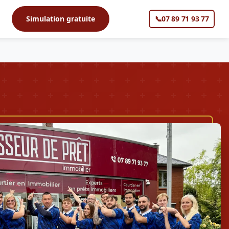
s
Simulation gratuite
📞
07 89 71 93 77
▼