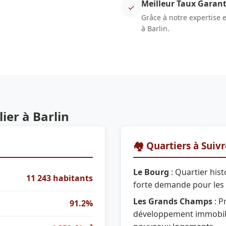
Meilleur Taux Garant
✓
Grâce à notre expertise 
à Barlin.
er à Barlin
🏘️ Quartiers à Suiv
Le Bourg
: Quartier hist
11 243 habitants
forte demande pour les
Les Grands Champs
: P
91.2%
développement immobili