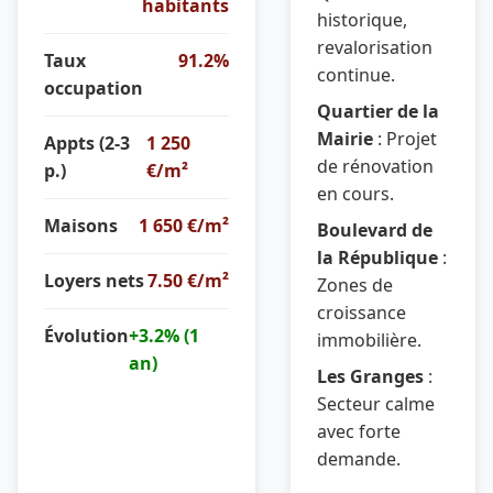
habitants
historique,
revalorisation
Taux
91.2%
continue.
occupation
Quartier de la
Mairie
: Projet
Appts (2-3
1 250
de rénovation
p.)
€/m²
en cours.
Maisons
1 650 €/m²
Boulevard de
la République
:
Loyers nets
7.50 €/m²
Zones de
croissance
Évolution
+3.2% (1
immobilière.
an)
Les Granges
:
Secteur calme
avec forte
demande.