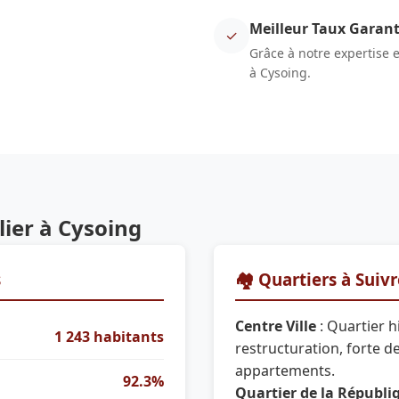
Meilleur Taux Garant
✓
Grâce à notre expertise 
à Cysoing.
ier à Cysoing
s
🏘️ Quartiers à Suiv
Centre Ville
: Quartier h
1 243 habitants
restructuration, forte 
appartements.
92.3%
Quartier de la Républi