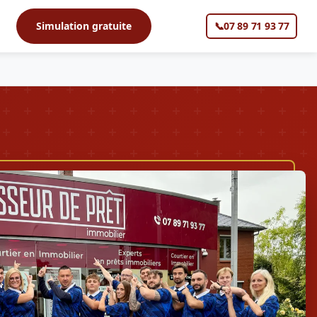
s
Simulation gratuite
📞
07 89 71 93 77
▼