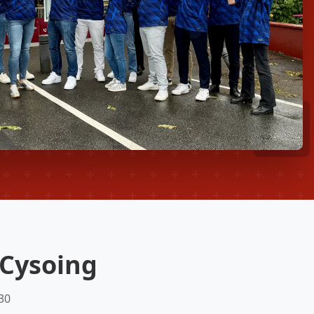
 Cysoing
30