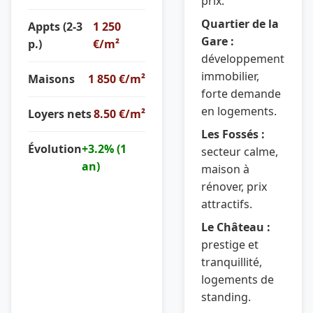
prix.
Quartier de la
Appts (2-3
1 250
Gare :
p.)
€/m²
développement
immobilier,
Maisons
1 850 €/m²
forte demande
en logements.
Loyers nets
8.50 €/m²
Les Fossés :
Évolution
+3.2% (1
secteur calme,
an)
maison à
rénover, prix
attractifs.
Le Château :
prestige et
tranquillité,
logements de
standing.