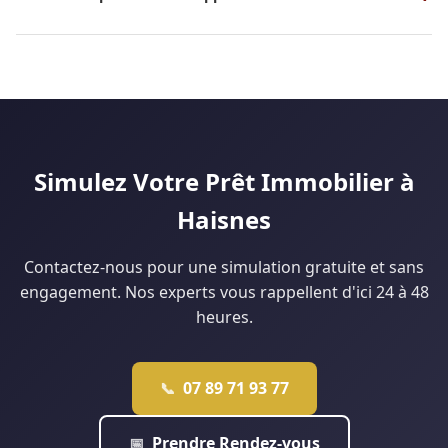
20 000 € d'apport. Certains profils — fonctionnaires, primo-
Oui, c'est possible à Douai, surtout pour les primo-accédants.
accédants éligibles au PTZ, CDI solides — peuvent obtenir un
Le marché douaisien, avec des prix plus accessibles que Lille,
financement à 110 % sans apport personnel. Notre agence de
facilite les dossiers sans apport. Le Prêt à Taux Zéro (PTZ)
Lille analyse votre situation gratuitement pour vous dire ce
peut financer jusqu'à 40 % du projet pour les ménages
qui est réellement faisable.
éligibles. Notre agence de Douai monte régulièrement ce
type de dossier : contactez-nous pour une étude
personnalisée.
Simulez Votre Prêt Immobilier à
Haisnes
Contactez-nous pour une simulation gratuite et sans
engagement. Nos experts vous rappellent d'ici 24 à 48
heures.
07 89 71 93 77
📞
Prendre Rendez-vous
📅