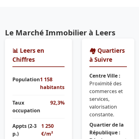
Le Marché Immobilier à Leers
📊 Leers en
🏘️ Quartiers
Chiffres
à Suivre
Centre Ville :
Population
1 158
Proximité des
habitants
commerces et
services,
Taux
92,3%
valorisation
occupation
constante.
Quartier de la
Appts (2-3
1 250
République :
p.)
€/m²