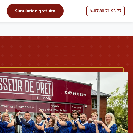
s
Simulation gratuite
📞
07 89 71 93 77
▼