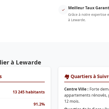
Meilleur Taux Garant
✓
Grâce à notre expertise 
à Lewarde.
ier à Lewarde
s
🏘️ Quartiers à Suiv
Centre Ville :
Forte dem
13 245 habitants
appartements rénovés, 
12 mois.
91.2%