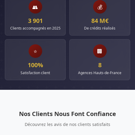
👥
💰
3 901
84 M€
Clients accompagnés en 2025
De crédits réalisés
⭐
🏢
100%
8
Satisfaction client
Agences Hauts-de-France
Nos Clients Nous Font Confiance
Découvrez les avis de nos clients satisfaits