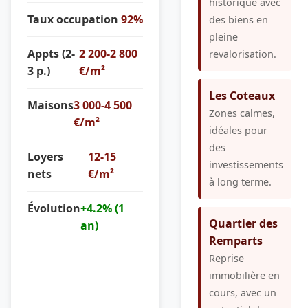
historique avec
Taux occupation
92%
des biens en
pleine
Appts (2-
2 200-2 800
revalorisation.
3 p.)
€/m²
Les Coteaux
Maisons
3 000-4 500
Zones calmes,
€/m²
idéales pour
des
Loyers
12-15
investissements
nets
€/m²
à long terme.
Évolution
+4.2% (1
Quartier des
an)
Remparts
Reprise
immobilière en
cours, avec un