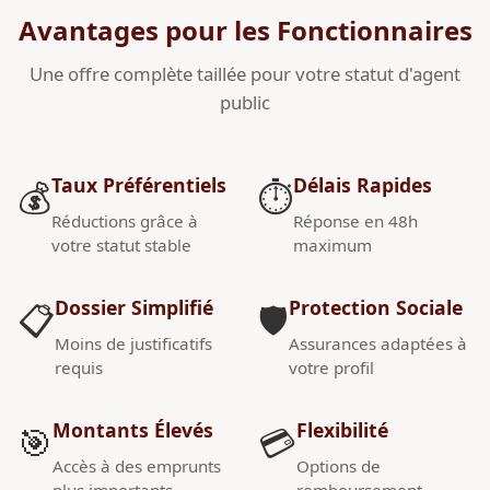
Avantages pour les Fonctionnaires
Une offre complète taillée pour votre statut d'agent
public
Taux Préférentiels
Délais Rapides
💰
⏱️
Réductions grâce à
Réponse en 48h
votre statut stable
maximum
Dossier Simplifié
Protection Sociale
📋
🛡️
Moins de justificatifs
Assurances adaptées à
requis
votre profil
Montants Élevés
Flexibilité
🎯
💳
Accès à des emprunts
Options de
plus importants
remboursement