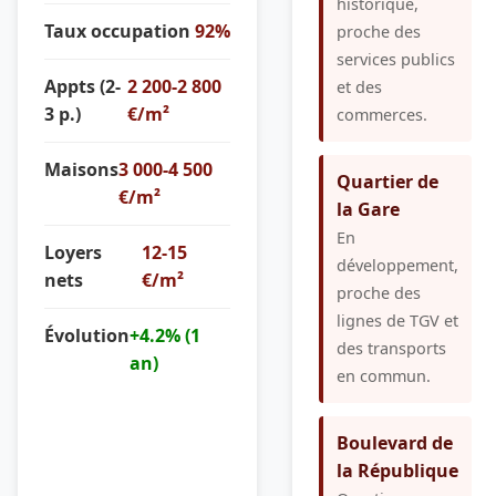
historique,
Taux occupation
92%
proche des
services publics
Appts (2-
2 200-2 800
et des
3 p.)
€/m²
commerces.
Maisons
3 000-4 500
Quartier de
€/m²
la Gare
En
Loyers
12-15
développement,
nets
€/m²
proche des
lignes de TGV et
Évolution
+4.2% (1
des transports
an)
en commun.
Boulevard de
la République