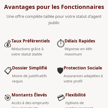
Avantages pour les Fonctionnaires
Une offre complète taillée pour votre statut d'agent
public
Taux Préférentiels
Délais Rapides
💰
⏱️
Réductions grâce à
Réponse en 48h
votre statut stable
maximum
Dossier Simplifié
Protection Sociale
📋
🛡️
Moins de justificatifs
Assurances adaptées à
requis
votre profil
Montants Élevés
Flexibilité
🎯
💳
Accès à des emprunts
Options de
plus importants
remboursement