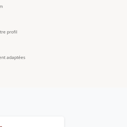
um
re profil
ent adaptées