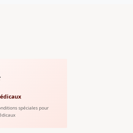
️
édicaux
nditions spéciales pour
édicaux