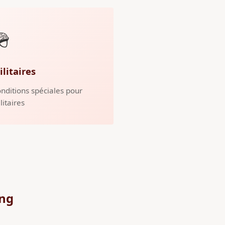
🪖
ilitaires
nditions spéciales pour
litaires
ing