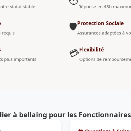
⏱️
otre statut stable
Réponse en 48h maxim
é
Protection Sociale
🛡️
s requis
Assurances adaptées à vot
s
Flexibilité
💳
s plus importants
Options de remboursem
er à bellaing pour les Fonctionnaires