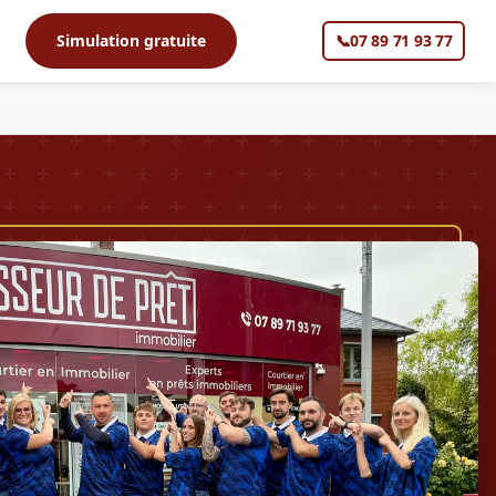
s
Simulation gratuite
📞
07 89 71 93 77
▼