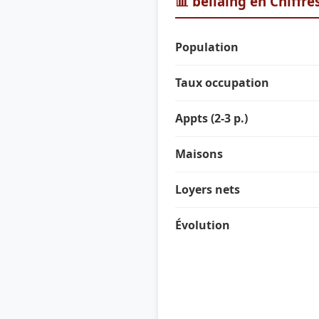
📊 bellaing en Chiffre
Population
Taux occupation
Appts (2-3 p.)
Maisons
Loyers nets
Évolution