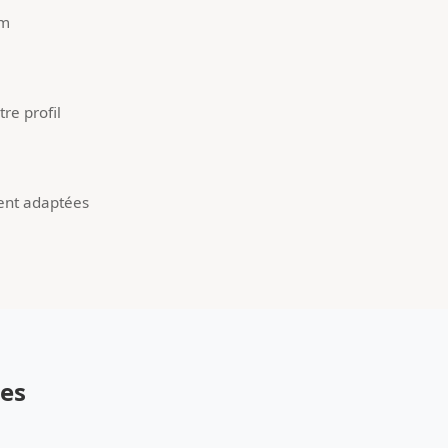
um
re profil
ent adaptées
res