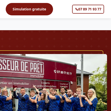
s
Simulation gratuite
📞
07 89 71 93 77
▼