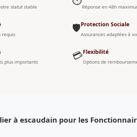
⏱️
otre statut stable
Réponse en 48h maxim
é
Protection Sociale
🛡️
s requis
Assurances adaptées à vot
s
Flexibilité
💳
s plus importants
Options de remboursem
er à escaudain pour les Fonctionnai