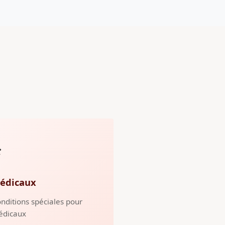
️
édicaux
nditions spéciales pour
édicaux