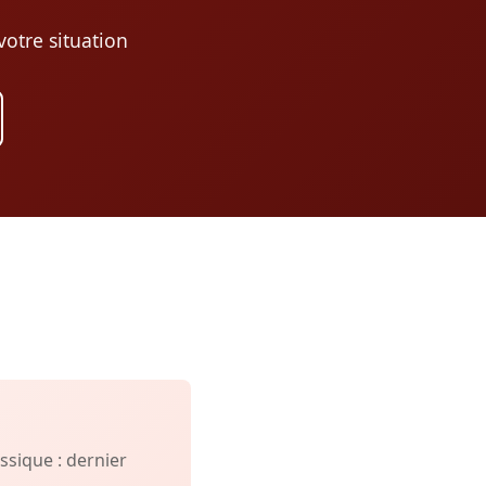
otre situation
sique : dernier