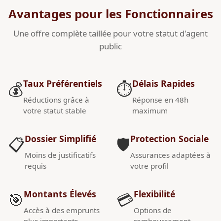
Avantages pour les Fonctionnaires
Une offre complète taillée pour votre statut d'agent
public
Taux Préférentiels
Délais Rapides
💰
⏱️
Réductions grâce à
Réponse en 48h
votre statut stable
maximum
Dossier Simplifié
Protection Sociale
📋
🛡️
Moins de justificatifs
Assurances adaptées à
requis
votre profil
Montants Élevés
Flexibilité
🎯
💳
Accès à des emprunts
Options de
plus importants
remboursement