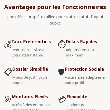
Avantages pour les Fonctionnaires
Une offre complète taillée pour votre statut d'agent
public
Taux Préférentiels
Délais Rapides
💰
⏱️
Réductions grâce à
Réponse en 48h
votre statut stable
maximum
Dossier Simplifié
Protection Sociale
📋
🛡️
Moins de justificatifs
Assurances adaptées à
requis
votre profil
Montants Élevés
Flexibilité
🎯
💳
Accès à des emprunts
Options de
plus importants
remboursement