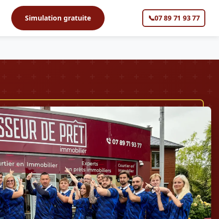
s
Simulation gratuite
📞
07 89 71 93 77
▼