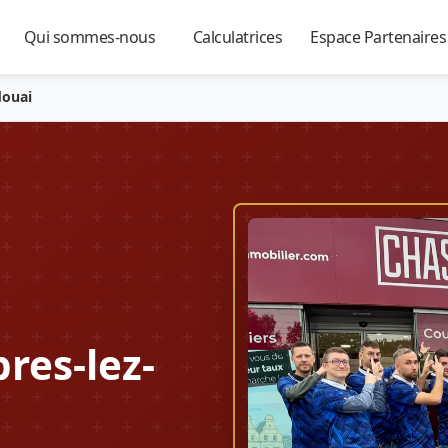
Qui sommes-nous
Calculatrices
Espace Partenaire
▼
▼
▼
douai
res-lez-