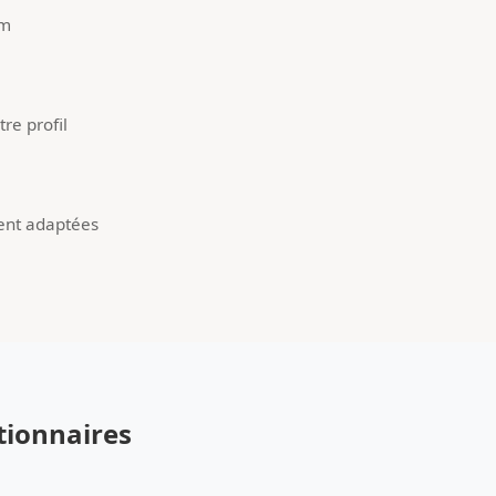
um
re profil
ent adaptées
tionnaires