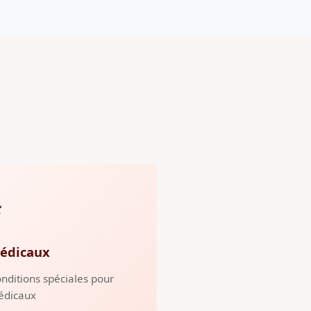
️
édicaux
nditions spéciales pour
édicaux