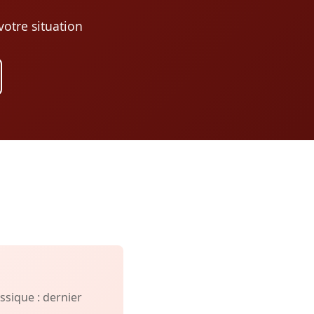
otre situation
sique : dernier