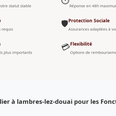
⏱️
otre statut stable
Réponse en 48h maxim
é
Protection Sociale
🛡️
s requis
Assurances adaptées à vot
s
Flexibilité
💳
s plus importants
Options de remboursem
er à lambres-lez-douai pour les Fonc