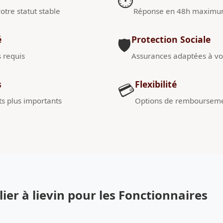
⏱️
otre statut stable
Réponse en 48h maxim
é
Protection Sociale
🛡️
s requis
Assurances adaptées à vot
s
Flexibilité
💳
s plus importants
Options de remboursem
er à lievin pour les Fonctionnaires