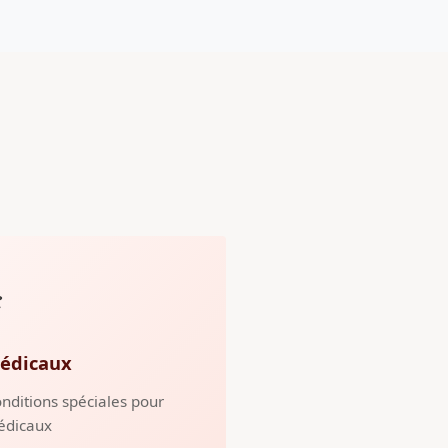
️
édicaux
nditions spéciales pour
édicaux