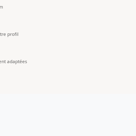
um
re profil
ent adaptées