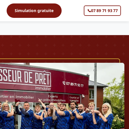
s
Simulation gratuite
📞
07 89 71 93 77
▼