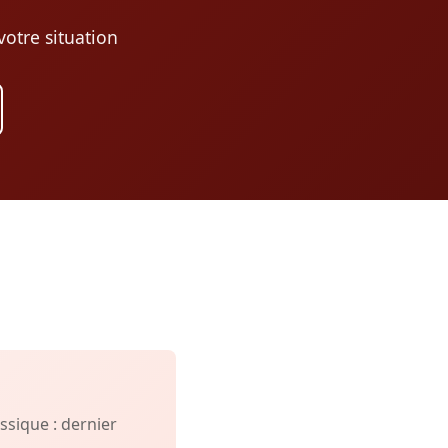
otre situation
sique : dernier