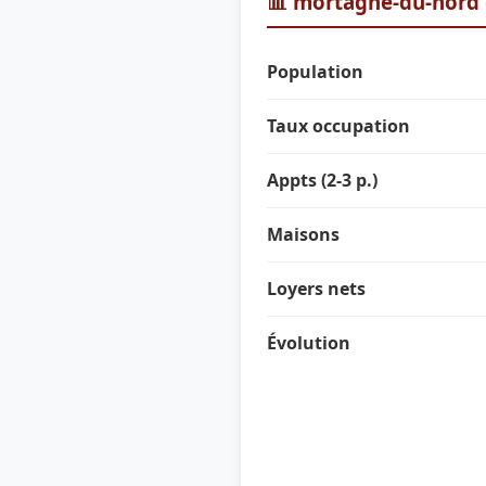
📊 mortagne-du-nord 
Population
Taux occupation
Appts (2-3 p.)
Maisons
Loyers nets
Évolution