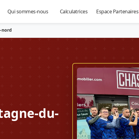
Qui sommes-nous
Calculatrices
Espace Partenaire
▼
▼
▼
u-nord
tagne-du-