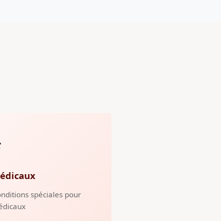
️
édicaux
nditions spéciales pour
édicaux