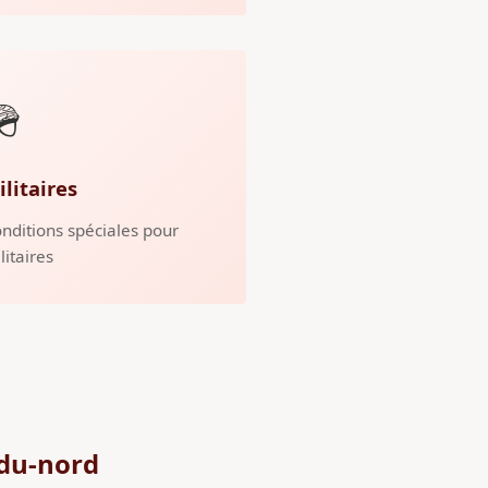
🪖
ilitaires
nditions spéciales pour
litaires
du-nord