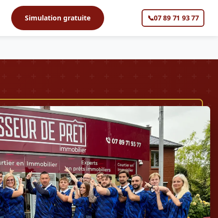
s
Simulation gratuite
📞
07 89 71 93 77
▼