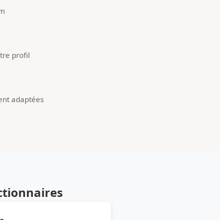
um
re profil
ent adaptées
ctionnaires