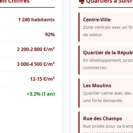
en Chiffres
🏘️ Quartiers à Suiv
1 240 habitants
Centre-Ville
Zone centrale avec un fo
92%
de valeur.
2 200-2 800 €/m²
Quartier de la Répub
En développement, proch
3 000-4 500 €/m²
commerces.
12-15 €/m²
Les Moulins
Quartier calme avec des 
+3.2% (1 an)
une forte demande.
Rue des Champs
Rue prisée pour sa tranqu