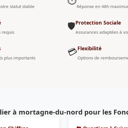
⏱️
otre statut stable
Réponse en 48h maxim
é
Protection Sociale
🛡️
s requis
Assurances adaptées à vot
s
Flexibilité
💳
s plus importants
Options de remboursem
ier à mortagne-du-nord pour les Fon