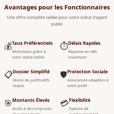
Avantages pour les Fonctionnaires
Une offre complète taillée pour votre statut d'agent
public
Taux Préférentiels
Délais Rapides
💰
⏱️
Réductions grâce à
Réponse en 48h
votre statut stable
maximum
Dossier Simplifié
Protection Sociale
📋
🛡️
Moins de justificatifs
Assurances adaptées à
requis
votre profil
Montants Élevés
Flexibilité
🎯
💳
Accès à des emprunts
Options de
plus importants
remboursement