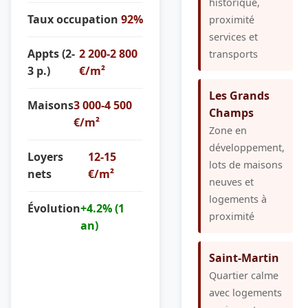
historique,
Taux occupation
92%
proximité
services et
Appts (2-
2 200-2 800
transports
3 p.)
€/m²
Les Grands
Maisons
3 000-4 500
Champs
€/m²
Zone en
développement,
Loyers
12-15
lots de maisons
nets
€/m²
neuves et
logements à
Évolution
+4.2% (1
proximité
an)
Saint-Martin
Quartier calme
avec logements