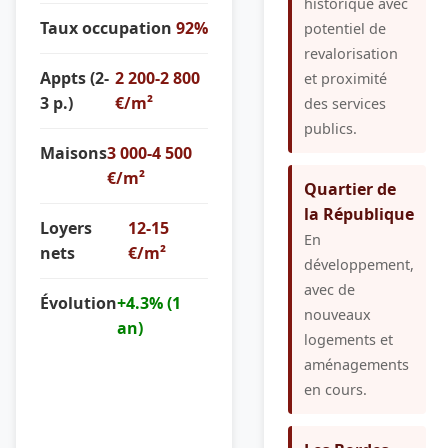
historique avec
Taux occupation
92%
potentiel de
revalorisation
Appts (2-
2 200-2 800
et proximité
3 p.)
€/m²
des services
publics.
Maisons
3 000-4 500
€/m²
Quartier de
la République
Loyers
12-15
En
nets
€/m²
développement,
avec de
Évolution
+4.3% (1
nouveaux
an)
logements et
aménagements
en cours.