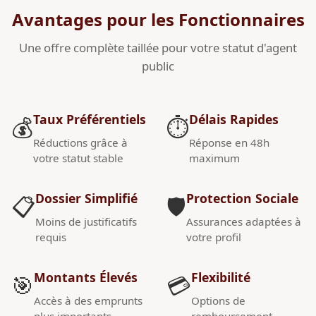
Avantages pour les Fonctionnaires
Une offre complète taillée pour votre statut d'agent
public
Taux Préférentiels
Délais Rapides
💰
⏱️
Réductions grâce à
Réponse en 48h
votre statut stable
maximum
Dossier Simplifié
Protection Sociale
📋
🛡️
Moins de justificatifs
Assurances adaptées à
requis
votre profil
Montants Élevés
Flexibilité
🎯
💳
Accès à des emprunts
Options de
plus importants
remboursement