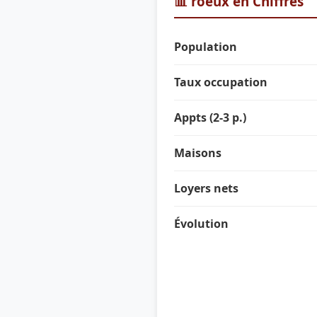
📊 roeux en Chiffres
Population
Taux occupation
Appts (2-3 p.)
Maisons
Loyers nets
Évolution