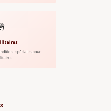
🪖
ilitaires
nditions spéciales pour
litaires
ux