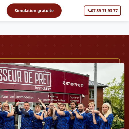
s
Simulation gratuite
📞
07 89 71 93 77
▼