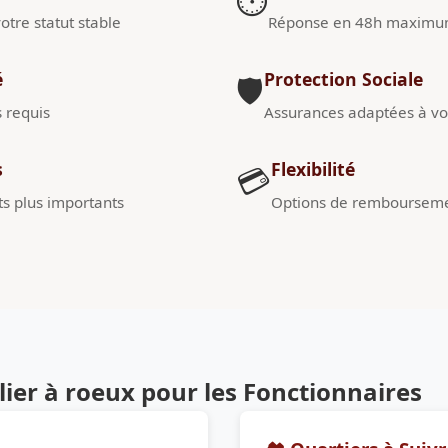
⏱️
otre statut stable
Réponse en 48h maxim
é
Protection Sociale
🛡️
s requis
Assurances adaptées à vot
s
Flexibilité
💳
s plus importants
Options de remboursem
er à roeux pour les Fonctionnaires