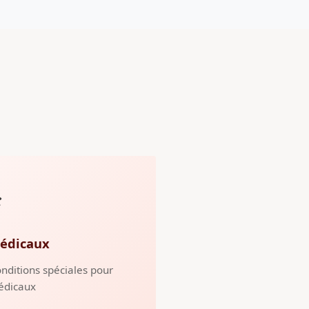
️
édicaux
nditions spéciales pour
édicaux