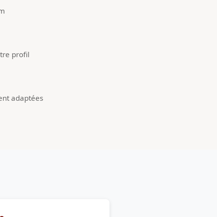
um
re profil
ent adaptées