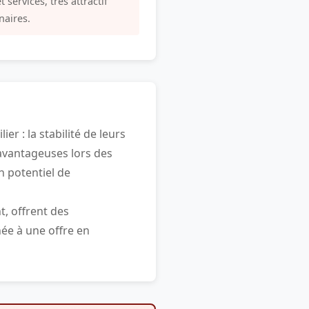
services, très attractif
naires.
r : la stabilité de leurs
 avantageuses lors des
n potentiel de
, offrent des
née à une offre en