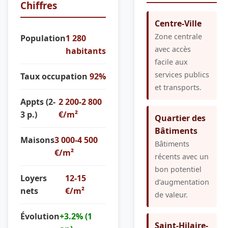
Chiffres
Centre-Ville
Zone centrale
Population
1 280
avec accès
habitants
facile aux
services publics
Taux occupation
92%
et transports.
Appts (2-
2 200-2 800
3 p.)
€/m²
Quartier des
Bâtiments
Maisons
3 000-4 500
Bâtiments
€/m²
récents avec un
bon potentiel
Loyers
12-15
d’augmentation
nets
€/m²
de valeur.
Évolution
+3.2% (1
Saint-Hilaire-