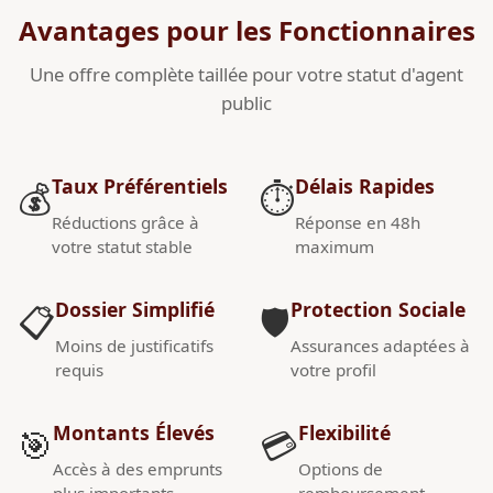
Avantages pour les Fonctionnaires
Une offre complète taillée pour votre statut d'agent
public
Taux Préférentiels
Délais Rapides
💰
⏱️
Réductions grâce à
Réponse en 48h
votre statut stable
maximum
Dossier Simplifié
Protection Sociale
📋
🛡️
Moins de justificatifs
Assurances adaptées à
requis
votre profil
Montants Élevés
Flexibilité
🎯
💳
Accès à des emprunts
Options de
plus importants
remboursement