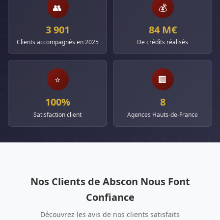
👥
💰
3 901
84 M€
Clients accompagnés en 2025
De crédits réalisés
⭐
🏢
100%
8
Satisfaction client
Agences Hauts-de-France
Nos Clients de Abscon Nous Font
Confiance
Découvrez les avis de nos clients satisfaits