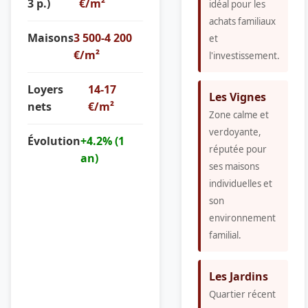
3 p.)
€/m²
idéal pour les
achats familiaux
Maisons
3 500-4 200
et
€/m²
l'investissement.
Loyers
14-17
Les Vignes
nets
€/m²
Zone calme et
verdoyante,
Évolution
+4.2% (1
réputée pour
an)
ses maisons
individuelles et
son
environnement
familial.
Les Jardins
Quartier récent