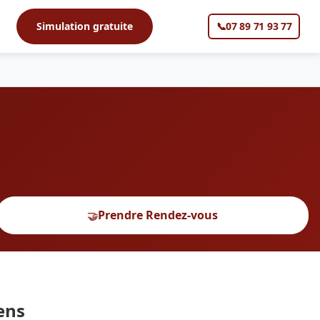
s
Simulation gratuite
📞
07 89 71 93 77
▼
Prendre Rendez-vous
🤝
ens