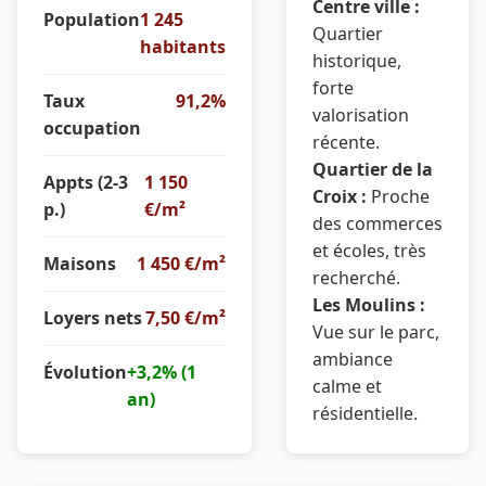
Centre ville :
Population
1 245
Quartier
habitants
historique,
forte
Taux
91,2%
valorisation
occupation
récente.
Quartier de la
Appts (2-3
1 150
Croix :
Proche
p.)
€/m²
des commerces
et écoles, très
Maisons
1 450 €/m²
recherché.
Les Moulins :
Loyers nets
7,50 €/m²
Vue sur le parc,
ambiance
Évolution
+3,2% (1
calme et
an)
résidentielle.