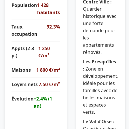
Centre Ville :
Population
1 428
Quartier
habitants
historique avec
une forte
Taux
92.3%
demande pour
occupation
les
appartements
Appts (2-3
1 250
rénovés.
p.)
€/m²
Les Presqu’îles
:
Zone en
Maisons
1 800 €/m²
développement,
idéale pour les
Loyers nets
7.50 €/m²
familles avec de
belles maisons
Évolution
+2.4% (1
et espaces
an)
verts.
Le Val d’Oise :
Quartier calme