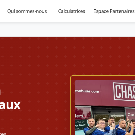
Qui sommes-nous
Calculatrices
Espace Partenaire
▼
▼
▼
à
Taux
res