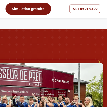
s
Simulation gratuite
📞
07 89 71 93 77
▼