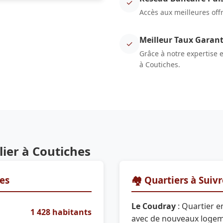
✓
Accès aux meilleures off
Meilleur Taux Garant
✓
Grâce à notre expertise 
à Coutiches.
ier à Coutiches
res
🏘️ Quartiers à Suiv
Le Coudray
: Quartier e
1 428 habitants
avec de nouveaux loge