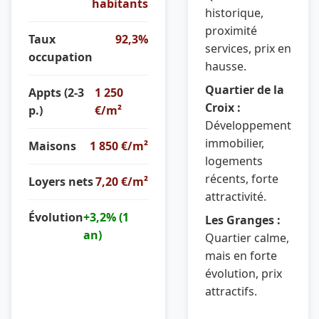
habitants
historique,
proximité
Taux
92,3%
services, prix en
occupation
hausse.
Quartier de la
Appts (2-3
1 250
Croix :
p.)
€/m²
Développement
immobilier,
Maisons
1 850 €/m²
logements
récents, forte
Loyers nets
7,20 €/m²
attractivité.
Évolution
+3,2% (1
Les Granges :
an)
Quartier calme,
mais en forte
évolution, prix
attractifs.