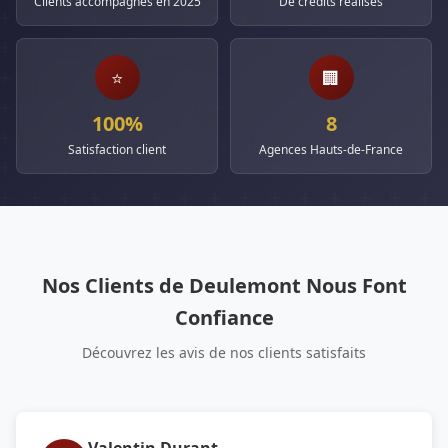
Clients accompagnés en 2025
De crédits réalisés
⭐
🏢
100%
8
Satisfaction client
Agences Hauts-de-France
Nos Clients de Deulemont Nous Font
Confiance
Découvrez les avis de nos clients satisfaits
Valentin Durant