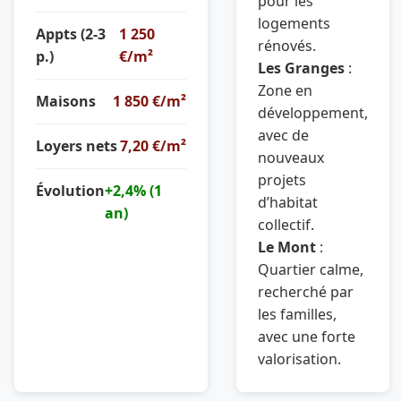
pour les
logements
Appts (2-3
1 250
rénovés.
p.)
€/m²
Les Granges
:
Zone en
Maisons
1 850 €/m²
développement,
avec de
Loyers nets
7,20 €/m²
nouveaux
projets
Évolution
+2,4% (1
d’habitat
an)
collectif.
Le Mont
:
Quartier calme,
recherché par
les familles,
avec une forte
valorisation.