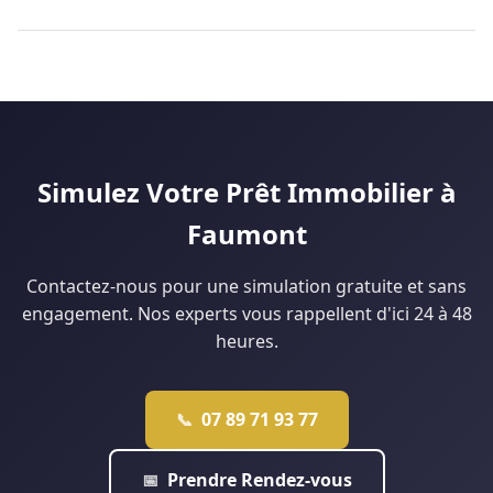
20 000 € d'apport. Certains profils — fonctionnaires, primo-
Oui, c'est possible à Douai, surtout pour les primo-accédants.
accédants éligibles au PTZ, CDI solides — peuvent obtenir un
Le marché douaisien, avec des prix plus accessibles que Lille,
financement à 110 % sans apport personnel. Notre agence de
facilite les dossiers sans apport. Le Prêt à Taux Zéro (PTZ)
Lille analyse votre situation gratuitement pour vous dire ce
peut financer jusqu'à 40 % du projet pour les ménages
qui est réellement faisable.
éligibles. Notre agence de Douai monte régulièrement ce
type de dossier : contactez-nous pour une étude
personnalisée.
Simulez Votre Prêt Immobilier à
Faumont
Contactez-nous pour une simulation gratuite et sans
engagement. Nos experts vous rappellent d'ici 24 à 48
heures.
07 89 71 93 77
📞
Prendre Rendez-vous
📅