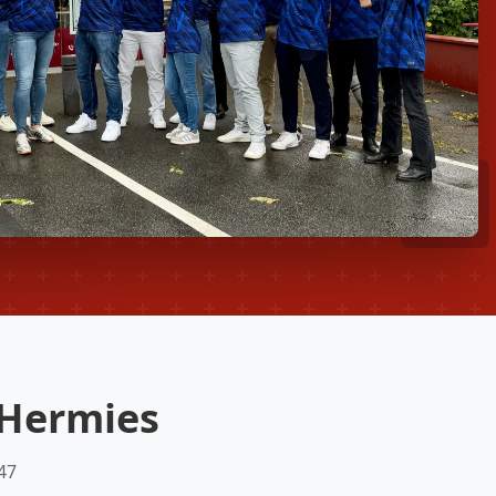
 Hermies
47