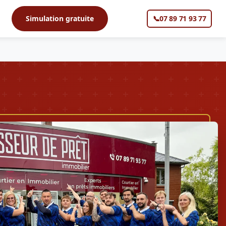
s
Simulation gratuite
📞
07 89 71 93 77
▼