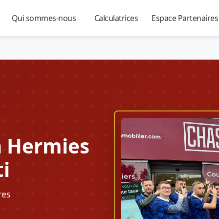
Qui sommes-nous
Calculatrices
Espace Partenaire
▼
▼
▼
à Hermies
ti
res