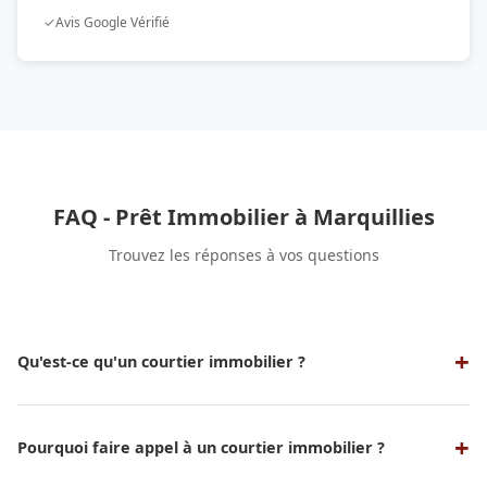
✓
Avis Google Vérifié
FAQ - Prêt Immobilier à Marquillies
Trouvez les réponses à vos questions
Qu'est-ce qu'un courtier immobilier ?
Un courtier immobilier est un professionnel qui sert
d'intermédiaire entre un emprunteur et une banque ou un
organisme de crédit pour obtenir un prêt immobilier aux
Pourquoi faire appel à un courtier immobilier ?
meilleures conditions possibles. Nos experts en courtage
Faire appel à un courtier vous permet de bénéficier de son