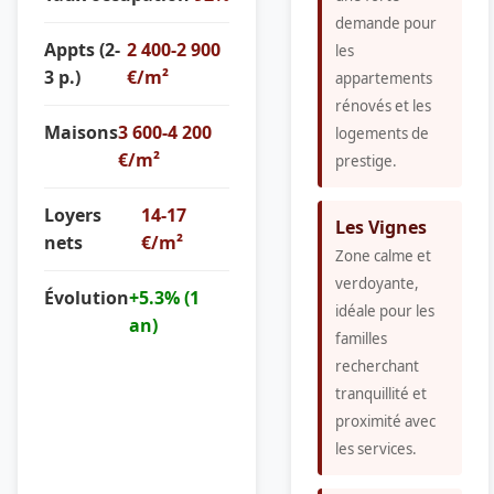
demande pour
Appts (2-
2 400-2 900
les
3 p.)
€/m²
appartements
rénovés et les
Maisons
3 600-4 200
logements de
€/m²
prestige.
Loyers
14-17
Les Vignes
nets
€/m²
Zone calme et
verdoyante,
Évolution
+5.3% (1
idéale pour les
an)
familles
recherchant
tranquillité et
proximité avec
les services.