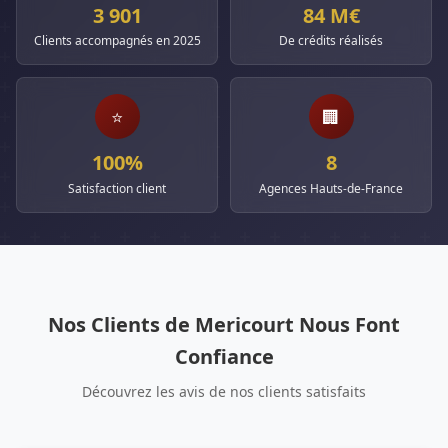
3 901
84 M€
Clients accompagnés en 2025
De crédits réalisés
⭐
🏢
100%
8
Satisfaction client
Agences Hauts-de-France
Nos Clients de Mericourt Nous Font
Confiance
Découvrez les avis de nos clients satisfaits