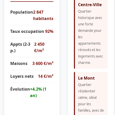
Centre-Ville
Quartier
Population
2 847
historique avec
habitants
une forte
demande pour
Taux occupation
92%
les
appartements
Appts (2-3
2 450
rénovés et les
p.)
€/m²
logements avec
charme.
Maisons
3 600 €/m²
Loyers nets
14 €/m²
Le Mont
Quartier
Évolution
+4.2% (1
résidentiel
an)
calme, idéal
pour les
familles, avec de