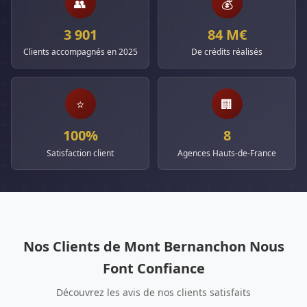
👥
💰
3 901
84 M€
Clients accompagnés en 2025
De crédits réalisés
⭐
🏢
100%
8
Satisfaction client
Agences Hauts-de-France
Nos Clients de Mont Bernanchon Nous
Font Confiance
Découvrez les avis de nos clients satisfaits