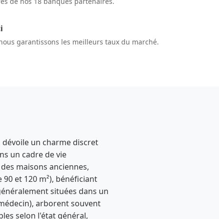
res de nos 18 banques partenaires.
i
 nous garantissons les meilleurs taux du marché.
dévoile un charme discret
ans un cadre de vie
t des maisons anciennes,
90 et 120 m²), bénéficiant
 généralement situées dans un
médecin), arborent souvent
les selon l'état général,