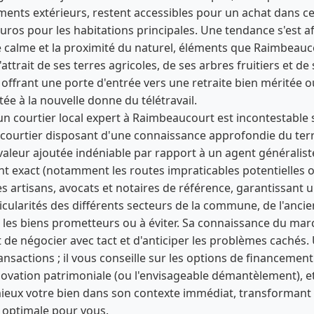
ents extérieurs, restent accessibles pour un achat dans c
uros pour les habitations principales. Une tendance s'est af
e calme et la proximité du naturel, éléments que Raimbeauc
attrait de ses terres agricoles, de ses arbres fruitiers et 
, offrant une porte d'entrée vers une retraite bien méritée
ée à la nouvelle donne du télétravail.
un courtier local expert à Raimbeaucourt est incontestable s
courtier disposant d'une connaissance approfondie du terra
 valeur ajoutée indéniable par rapport à un agent généraliste.
t exact (notamment les routes impraticables potentielles o
es artisans, avocats et notaires de référence, garantissan
rticularités des différents secteurs de la commune, de l'ancie
er les biens prometteurs ou à éviter. Sa connaissance du mar
t de négocier avec tact et d'anticiper les problèmes cachés. 
ansactions ; il vous conseille sur les options de financemen
énovation patrimoniale (ou l'envisageable démantèlement), e
ieux votre bien dans son contexte immédiat, transformant 
 optimale pour vous.