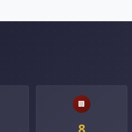
🏢
%
8