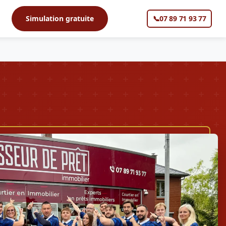
s
Simulation gratuite
📞
07 89 71 93 77
▼