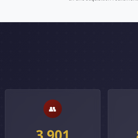
👥
3 901