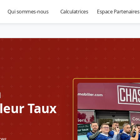
Qui sommes-nous
Calculatrices
Espace Partenaire
▼
▼
▼
à
leur Taux
res