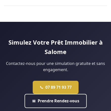
20 000 € d'apport. Certains profils — fonctionnaires, primo-
Oui, c'est possible à Douai, surtout pour les primo-accédants.
accédants éligibles au PTZ, CDI solides — peuvent obtenir un
Le marché douaisien, avec des prix plus accessibles que Lille,
financement à 110 % sans apport personnel. Notre agence de
facilite les dossiers sans apport. Le Prêt à Taux Zéro (PTZ)
Lille analyse votre situation gratuitement pour vous dire ce
peut financer jusqu'à 40 % du projet pour les ménages
qui est réellement faisable.
éligibles. Notre agence de Douai monte régulièrement ce
type de dossier : contactez-nous pour une étude
personnalisée.
Simulez Votre Prêt Immobilier à
Salome
Contactez-nous pour une simulation gratuite et sans
engagement.
07 89 71 93 77
📞
Prendre Rendez-vous
📅