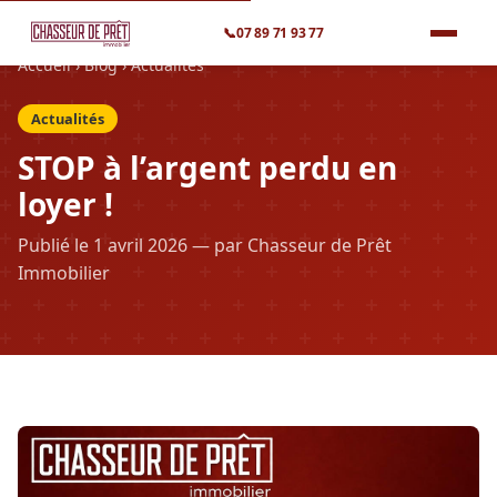
📞
07 89 71 93 77
Accueil
›
Blog
›
Actualités
Actualités
STOP à l’argent perdu en
loyer !
Publié le 1 avril 2026 — par Chasseur de Prêt
Immobilier