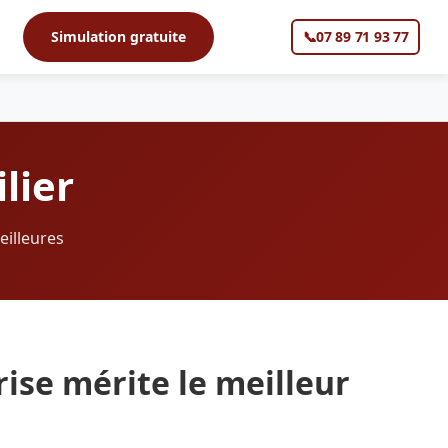
s
Simulation gratuite
📞
07 89 71 93 77
▼
lier
eilleures
ise mérite le meilleur