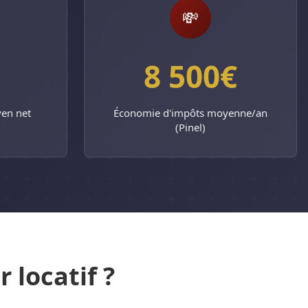
💸
8 500€
en net
Économie d'impôts moyenne/an
(Pinel)
 locatif ?