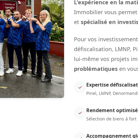
L'expérience en la mat
Immobilier vous permet d
et
spécialisé en investi
Pour vos investissements
défiscalisation, LMNP, Pin
lui-même vos projets im
problématiques
en vous
Expertise défiscalisa
✓
Pinel, LMNP, Denormandie
Rendement optimisé
✓
Sélection de biens à fort 
Accompagnement gl