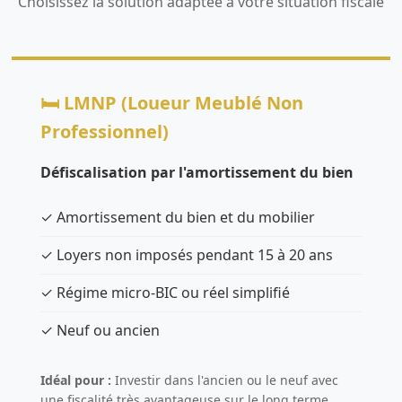
Choisissez la solution adaptée à votre situation fiscale
🛏️ LMNP (Loueur Meublé Non
Professionnel)
Défiscalisation par l'amortissement du bien
✓ Amortissement du bien et du mobilier
✓ Loyers non imposés pendant 15 à 20 ans
✓ Régime micro-BIC ou réel simplifié
✓ Neuf ou ancien
Idéal pour :
Investir dans l'ancien ou le neuf avec
une fiscalité très avantageuse sur le long terme.