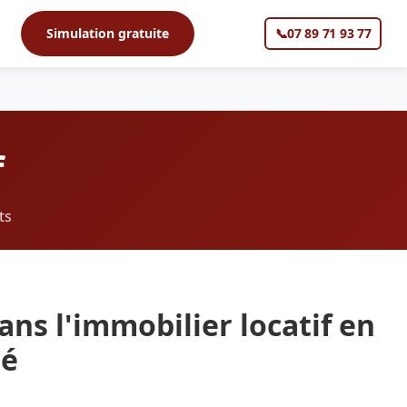
s
Simulation gratuite
📞
07 89 71 93 77
▼
f
ts
ans l'immobilier locatif en
té