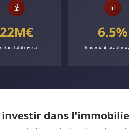
💰
📊
22M€
6.5%
ntant total investi
Rendement locatif moy
investir dans l'immobilier