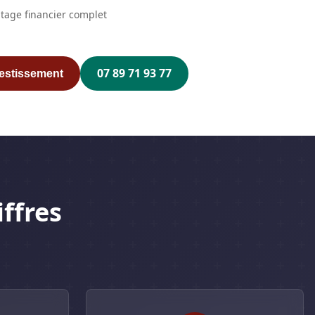
tage financier complet
07 89 71 93 77
vestissement
iffres