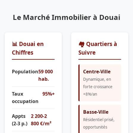
Le Marché Immobilier à Douai
📊 Douai en
🏘️ Quartiers à
Chiffres
Suivre
Population
59 000
Centre-Ville
hab.
Dynamique, en
forte croissance
Taux
95%+
+8%/an
occupation
Basse-Ville
Appts
2 200-2
Résidentiel prisé,
(2-3 p.)
800 €/m²
opportunités