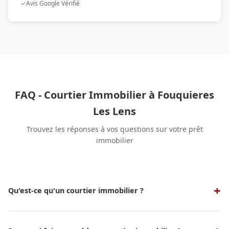
✓
Avis Google Vérifié
FAQ - Courtier Immobilier à Fouquieres
Les Lens
Trouvez les réponses à vos questions sur votre prêt
immobilier
Qu'est-ce qu'un courtier immobilier ?
Un courtier immobilier est un professionnel qui sert
d'intermédiaire entre un emprunteur et une banque ou un
organisme de crédit pour obtenir un prêt immobilier aux