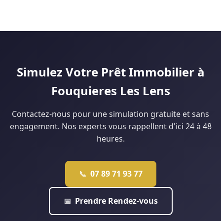
Le marché douaisien, avec des prix plus accessibles que Lille,
financement à 110 % sans apport personnel. Notre agence de
facilite les dossiers sans apport. Le Prêt à Taux Zéro (PTZ)
Lille analyse votre situation gratuitement pour vous dire ce
peut financer jusqu'à 40 % du projet pour les ménages
qui est réellement faisable.
éligibles. Notre agence de Douai monte régulièrement ce
type de dossier : contactez-nous pour une étude
personnalisée.
Simulez Votre Prêt Immobilier à
Fouquieres Les Lens
Contactez-nous pour une simulation gratuite et sans
engagement. Nos experts vous rappellent d'ici 24 à 48
heures.
07 89 71 93 77
📞
Prendre Rendez-vous
📅