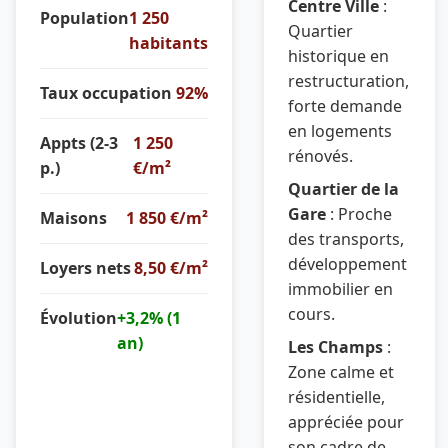
Centre Ville
:
Population
1 250
Quartier
habitants
historique en
restructuration,
Taux occupation
92%
forte demande
en logements
Appts (2-3
1 250
rénovés.
p.)
€/m²
Quartier de la
Gare
: Proche
Maisons
1 850 €/m²
des transports,
développement
Loyers nets
8,50 €/m²
immobilier en
cours.
Évolution
+3,2% (1
an)
Les Champs
:
Zone calme et
résidentielle,
appréciée pour
son cadre de