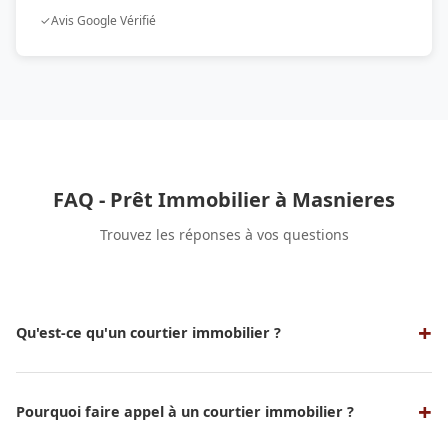
✓
Avis Google Vérifié
FAQ - Prêt Immobilier à Masnieres
Trouvez les réponses à vos questions
Qu'est-ce qu'un courtier immobilier ?
Un courtier immobilier est un professionnel qui sert
d'intermédiaire entre un emprunteur et une banque ou un
organisme de crédit pour obtenir un prêt immobilier aux
Pourquoi faire appel à un courtier immobilier ?
meilleures conditions possibles. Nos experts en courtage
Faire appel à un courtier vous permet de bénéficier de son