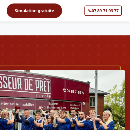
s
Simulation gratuite
📞
07 89 71 93 77
▼