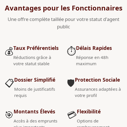
Avantages pour les Fonctionnaires
Une offre complète taillée pour votre statut d'agent
public
Taux Préférentiels
Délais Rapides
💰
⏱️
Réductions grâce à
Réponse en 48h
votre statut stable
maximum
Dossier Simplifié
Protection Sociale
📋
🛡️
Moins de justificatifs
Assurances adaptées à
requis
votre profil
Montants Élevés
Flexibilité
🎯
💳
Accès à des emprunts
Options de
plus importants
remboursement