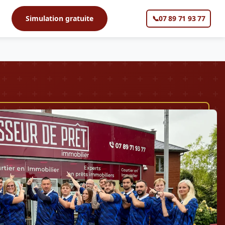
s
Simulation gratuite
📞
07 89 71 93 77
▼