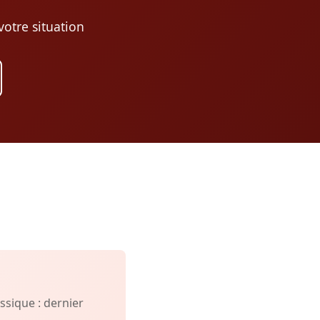
otre situation
sique : dernier