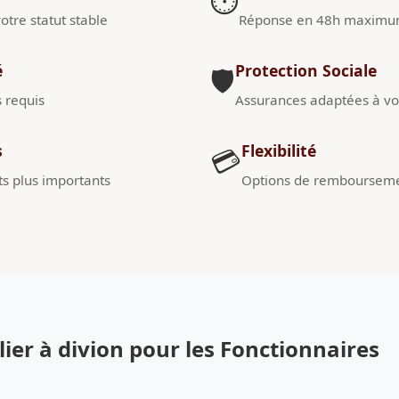
⏱️
otre statut stable
Réponse en 48h maxim
é
Protection Sociale
🛡️
s requis
Assurances adaptées à vot
s
Flexibilité
💳
s plus importants
Options de remboursem
er à divion pour les Fonctionnaires