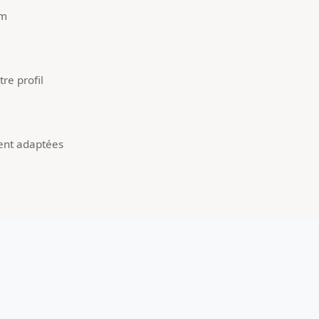
um
re profil
ent adaptées