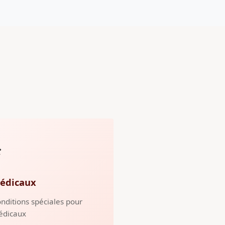
️
édicaux
nditions spéciales pour
édicaux