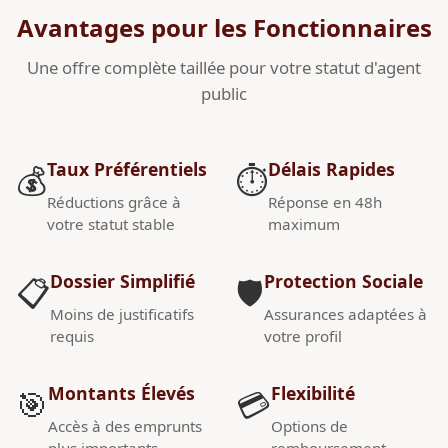
Avantages pour les Fonctionnaires
Une offre complète taillée pour votre statut d'agent
public
Taux Préférentiels
Délais Rapides
💰
⏱️
Réductions grâce à
Réponse en 48h
votre statut stable
maximum
Dossier Simplifié
Protection Sociale
📋
🛡️
Moins de justificatifs
Assurances adaptées à
requis
votre profil
Montants Élevés
Flexibilité
🎯
💳
Accès à des emprunts
Options de
plus importants
remboursement