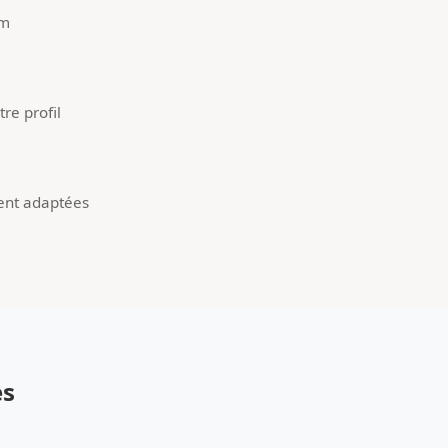
um
re profil
ent adaptées
es