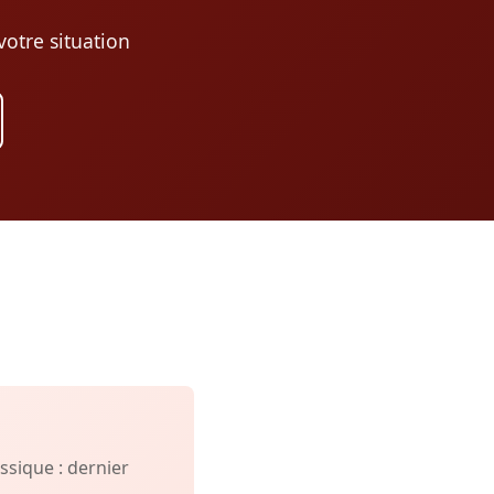
otre situation
sique : dernier