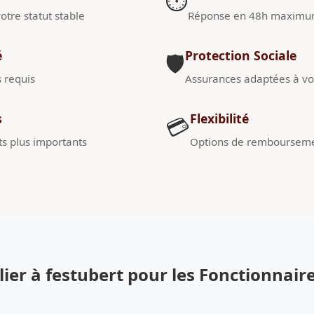
⏱️
otre statut stable
Réponse en 48h maxim
é
Protection Sociale
🛡️
s requis
Assurances adaptées à vot
s
Flexibilité
💳
s plus importants
Options de remboursem
er à festubert pour les Fonctionnair