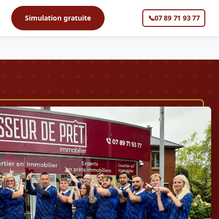
s
Simulation gratuite
📞
07 89 71 93 77
▼