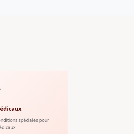
️
édicaux
nditions spéciales pour
édicaux