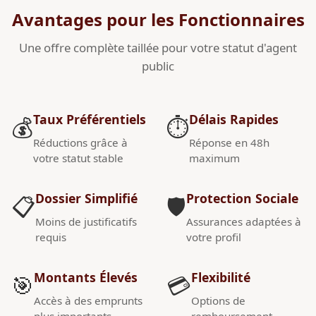
Avantages pour les Fonctionnaires
Une offre complète taillée pour votre statut d'agent
public
Taux Préférentiels
Délais Rapides
💰
⏱️
Réductions grâce à
Réponse en 48h
votre statut stable
maximum
Dossier Simplifié
Protection Sociale
📋
🛡️
Moins de justificatifs
Assurances adaptées à
requis
votre profil
Montants Élevés
Flexibilité
🎯
💳
Accès à des emprunts
Options de
plus importants
remboursement