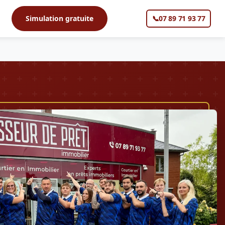
s
Simulation gratuite
📞
07 89 71 93 77
▼