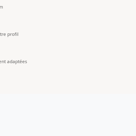
um
re profil
ent adaptées