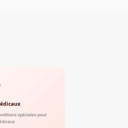
️
édicaux
nditions spéciales pour
édicaux