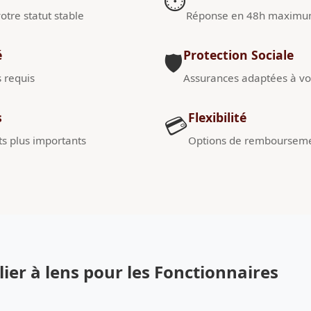
⏱️
otre statut stable
Réponse en 48h maxim
é
Protection Sociale
🛡️
s requis
Assurances adaptées à vot
s
Flexibilité
💳
s plus importants
Options de remboursem
er à lens pour les Fonctionnaires