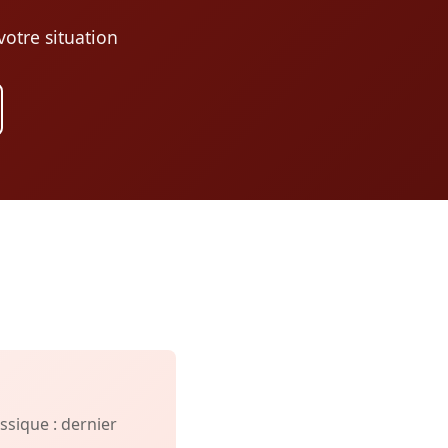
otre situation
sique : dernier