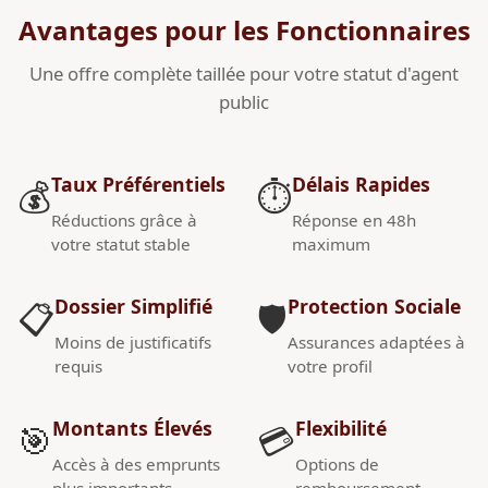
Avantages pour les Fonctionnaires
Une offre complète taillée pour votre statut d'agent
public
Taux Préférentiels
Délais Rapides
💰
⏱️
Réductions grâce à
Réponse en 48h
votre statut stable
maximum
Dossier Simplifié
Protection Sociale
📋
🛡️
Moins de justificatifs
Assurances adaptées à
requis
votre profil
Montants Élevés
Flexibilité
🎯
💳
Accès à des emprunts
Options de
plus importants
remboursement