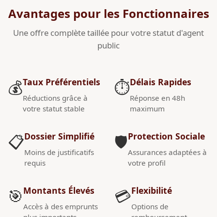
Avantages pour les Fonctionnaires
Une offre complète taillée pour votre statut d'agent
public
Taux Préférentiels
Délais Rapides
💰
⏱️
Réductions grâce à
Réponse en 48h
votre statut stable
maximum
Dossier Simplifié
Protection Sociale
📋
🛡️
Moins de justificatifs
Assurances adaptées à
requis
votre profil
Montants Élevés
Flexibilité
🎯
💳
Accès à des emprunts
Options de
plus importants
remboursement