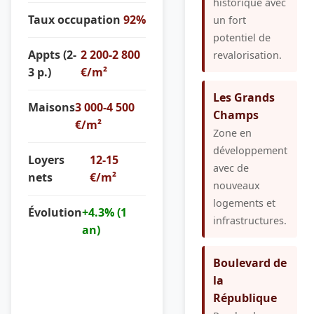
historique avec
Taux occupation
92%
un fort
potentiel de
Appts (2-
2 200-2 800
revalorisation.
3 p.)
€/m²
Les Grands
Maisons
3 000-4 500
Champs
€/m²
Zone en
développement
Loyers
12-15
avec de
nets
€/m²
nouveaux
logements et
Évolution
+4.3% (1
infrastructures.
an)
Boulevard de
la
République